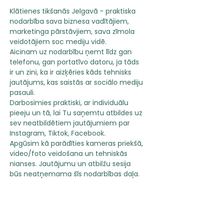
Klātienes tikšanās Jelgavā - praktiska 
nodarbība sava biznesa vadītājiem, 
marketinga pārstāvjiem, sava zīmola 
veidotājiem soc mediju vidē.
Aicinam uz nodarbību ņemt līdz gan 
telefonu, gan portatīvo datoru, ja tāds 
ir un zini, ka ir aizķēries kāds tehnisks 
jautājums, kas saistās ar sociālo mediju 
pasauli.
Darbosimies praktiski, ar individuālu 
pieeju un tā, lai Tu saņemtu atbildes uz 
sev neatbildētiem jautājumiem par 
Instagram, Tiktok, Facebook.
Apgūsim kā parādīties kameras priekšā, 
video/foto veidošana un tehniskās 
nianses. Jautājumu un atbilžu sesija 
būs neatņemama šīs nodarbības daļa.
Vadīs: Sigita Permina un Artūrs Liflands
Dalības maksa 69 EUR 
Nodarbības norise, 14.martā, no 18:30 
līdz 20:30, Jelgavā.