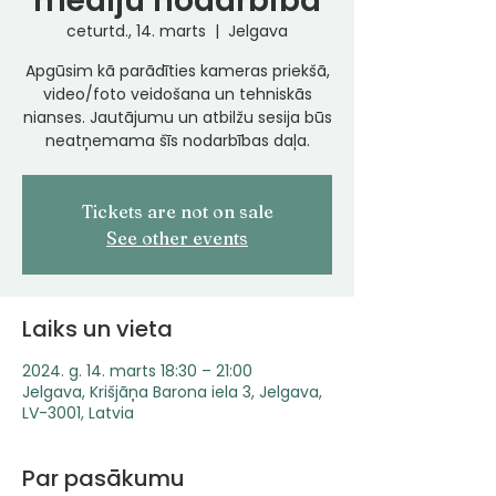
mediju nodarbība
ceturtd., 14. marts
  |  
Jelgava
Apgūsim kā parādīties kameras priekšā,
video/foto veidošana un tehniskās
nianses. Jautājumu un atbilžu sesija būs
neatņemama šīs nodarbības daļa.
Tickets are not on sale
See other events
Laiks un vieta
2024. g. 14. marts 18:30 – 21:00
Jelgava, Krišjāņa Barona iela 3, Jelgava,
LV-3001, Latvia
Par pasākumu