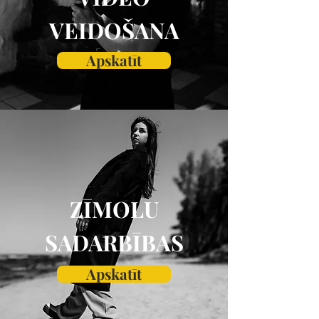
VEIDOŠANA
Apskatīt
​ZĪMOLU
SADARBĪBAS
Apskatīt