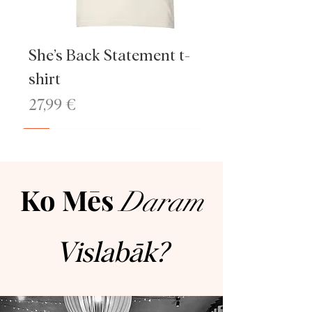
She’s Back Statement t-
shirt
Cena
27,99 €
NEW
Popular item
NEW
Jaunums
Ko Mēs
Daram
Vislabāk?