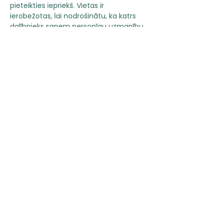
pieteikties iepriekš. Vietas ir 
ierobežotas, lai nodrošinātu, ka katrs 
dalībnieks saņem personīgu uzmanību.
Pievienojieties mums, lai izpētītu 
sociālo mediju pasauli un atklātu, kā tā 
var palīdzēt Jūsu biznesam augt 🌟 
Gaidīsim Jūs nodarbībā "Kur sākt?"!
Biļetes
Pārdošana ir beigusies
Biļetes veids
Kur sākt? - nodarbība
Vairāk informācijas
Cena
25,00 €