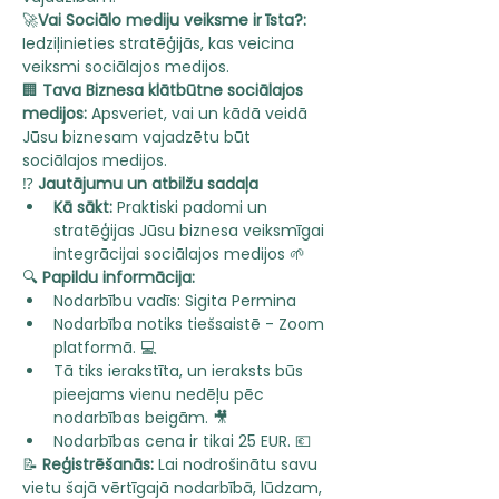
🚀
Vai Sociālo mediju veiksme ir īsta?:
Iedziļinieties stratēģijās, kas veicina 
veiksmi sociālajos medijos.
🏢 
Tava Biznesa klātbūtne sociālajos 
medijos:
 Apsveriet, vai un kādā veidā 
Jūsu biznesam vajadzētu būt 
sociālajos medijos.
⁉️ 
Jautājumu un atbilžu sadaļa
Kā sākt:
 Praktiski padomi un 
stratēģijas Jūsu biznesa veiksmīgai 
integrācijai sociālajos medijos 🌱
🔍 
Papildu informācija:
Nodarbību vadīs: Sigita Permina 
Nodarbība notiks tiešsaistē - Zoom 
platformā. 💻
Tā tiks ierakstīta, un ieraksts būs 
pieejams vienu nedēļu pēc 
nodarbības beigām. 🎥
Nodarbības cena ir tikai 25 EUR. 💶
📝 
Reģistrēšanās:
 Lai nodrošinātu savu 
vietu šajā vērtīgajā nodarbībā, lūdzam, 