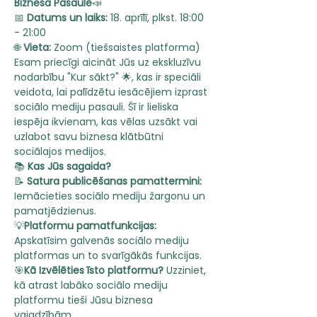
Biznesa Pasaulē
📣
📅 
Datums un laiks:
 18. aprīlī, plkst. 18:00 
- 21:00
🌐 
Vieta:
 Zoom (tiešsaistes platforma)
Esam priecīgi aicināt Jūs uz ekskluzīvu 
nodarbību "Kur sākt?" 🌟, kas ir speciāli 
veidota, lai palīdzētu iesācējiem izprast 
sociālo mediju pasauli. Šī ir lieliska 
iespēja ikvienam, kas vēlas uzsākt vai 
uzlabot savu biznesa klātbūtni 
sociālajos medijos.
📚 
Kas Jūs sagaida?
📝 
Satura publicēšanas pamattermini:
Iemācieties sociālo mediju žargonu un 
pamatjēdzienus.
💡
Platformu pamatfunkcijas:
Apskatīsim galvenās sociālo mediju 
platformas un to svarīgākās funkcijas.
🎯
Kā Izvēlēties īsto platformu?
 Uzziniet, 
kā atrast labāko sociālo mediju 
platformu tieši Jūsu biznesa 
vajadzībām.