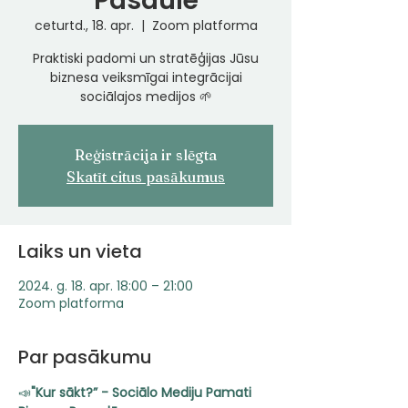
Pasaulē
ceturtd., 18. apr.
  |  
Zoom platforma
Praktiski padomi un stratēģijas Jūsu
biznesa veiksmīgai integrācijai
sociālajos medijos 🌱
Reģistrācija ir slēgta
Skatīt citus pasākumus
Laiks un vieta
2024. g. 18. apr. 18:00 – 21:00
Zoom platforma
Par pasākumu
📣
"Kur sākt?” - Sociālo Mediju Pamati 