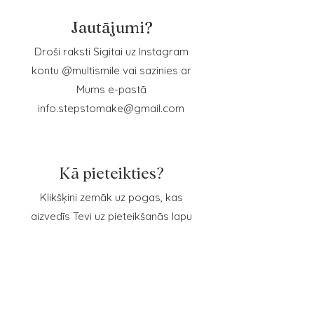
Jautājumi?
Droši raksti Sigitai uz Instagram
kontu @multismile vai sazinies ar
Mums e-pastā
info.stepstomake@gmail.com
​Kā pieteikties?
Klikšķini zemāk uz pogas, kas
aizvedīs Tevi uz pieteikšanās lapu
Pievienoties