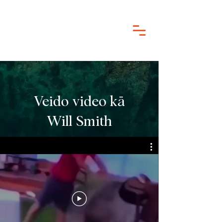
Veido video kā
Will Smith